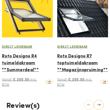
DIRECT LEVERBAAR
DIRECT LEVERBAAR
Roto Designo R4
Roto Designo R7
tuimeldakraam
toptuimeldakraam
**Summerdeal**
**Magazijnopruiming**
€
300,00
€
350,00
Vanaf
incl.
Vanaf
incl.
BTW
BTW
Review(s)