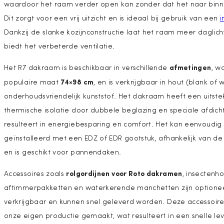
waardoor het raam verder open kan zonder dat het naar binn
Dit zorgt voor een vrij uitzicht en is ideaal bij gebruik van een
i
Dankzij de slanke kozijnconstructie laat het raam meer daglich
biedt het verbeterde ventilatie.
afmetingen
Het R7 dakraam is beschikbaar in verschillende
, w
74×98 cm
populaire maat
, en is verkrijgbaar in hout (blank of w
onderhoudsvriendelijk kunststof. Het dakraam heeft een uitst
thermische isolatie door dubbele beglazing en speciale afdich
resulteert in energiebesparing en comfort. Het kan eenvoudi
geïnstalleerd met een EDZ of EDR gootstuk, afhankelijk van de
en is geschikt voor pannendaken.
rolgordijnen voor Roto dakramen
Accessoires zoals
, insectenho
aftimmerpakketten en waterkerende manchetten zijn optione
verkrijgbaar en kunnen snel geleverd worden. Deze accessoire
onze eigen productie gemaakt, wat resulteert in een snelle leve