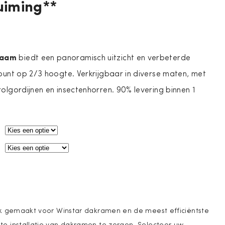
uiming**
raam
biedt een panoramisch uitzicht en verbeterde
rpunt op 2/3 hoogte. Verkrijgbaar in diverse maten, met
rolgordijnen en insectenhorren. 90% levering binnen 1
ek gemaakt voor Winstar dakramen en de meest efficiëntste
e installatie van dakramen te zorgen. Selecteer uw