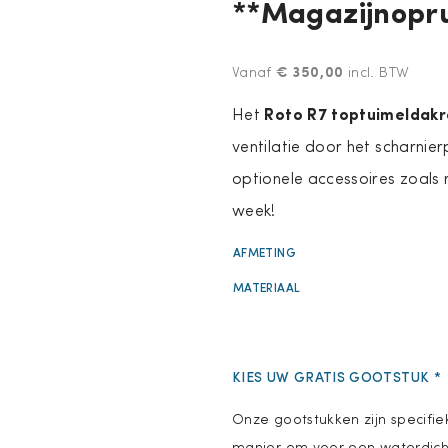
**Magazijnopr
€
350,00
Vanaf
incl. BTW
Roto R7 toptuimeldak
Het
ventilatie door het scharnie
optionele accessoires zoals 
week!
AFMETING
MATERIAAL
KIES UW GRATIS GOOTSTUK
*
Onze gootstukken zijn specifi
manier om voor een waterdicht