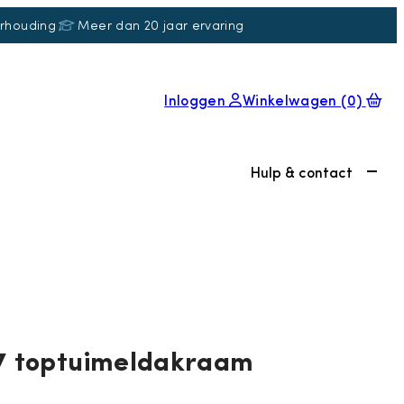
erhouding
Meer dan 20 jaar ervaring
Inloggen
Winkelwagen
(0)
Hulp & contact
R7 toptuimeldakraam