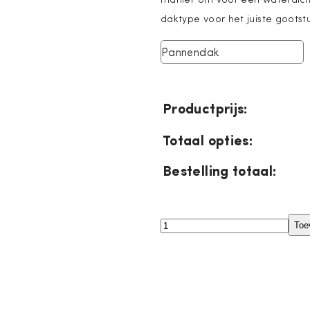
daktype voor het juiste gootst
Pannendak
Productprijs:
Totaal opties:
Bestelling totaal:
Roto
Toe
Designo
R7
toptuimeldakraam