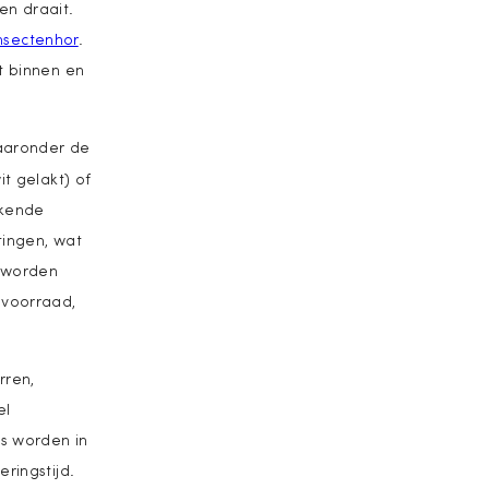
en draait.
nsectenhor
.
t binnen en
aaronder de
it gelakt) of
ekende
tingen, wat
g worden
 voorraad,
rren,
el
s worden in
ringstijd.