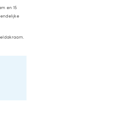
am en 15
iendelijke
imeldakraam.