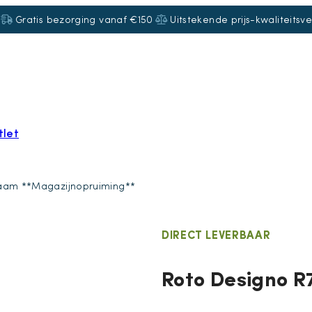
Gratis bezorging vanaf €150
Uitstekende prijs-kwaliteitsv
tlet
raam **Magazijnopruiming**
DIRECT LEVERBAAR
Roto Designo 