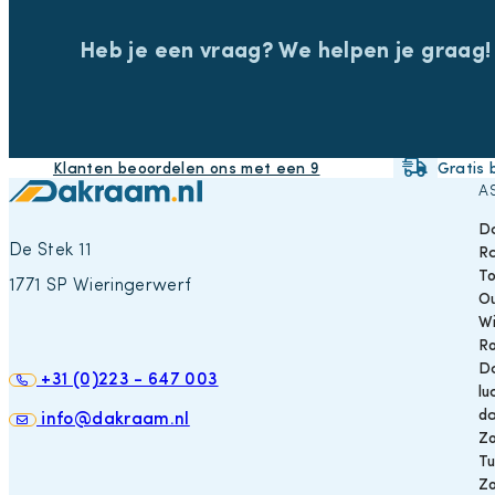
Heb je een vraag? We helpen je graag!
Klanten beoordelen ons met een 9
Gratis 
A
D
De Stek 11
R
T
1771 SP Wieringerwerf
Ou
W
R
Da
+31 (0)223 - 647 003
lu
d
info@dakraam.nl
Z
T
Z