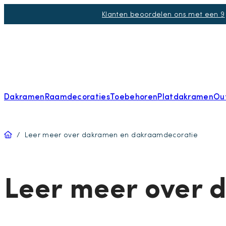
Klanten beoordelen ons met een 9
Dakramen
Raamdecoraties
Toebehoren
Platdakramen
Ou
Home
/
Leer meer over dakramen en dakraamdecoratie
Leer meer over