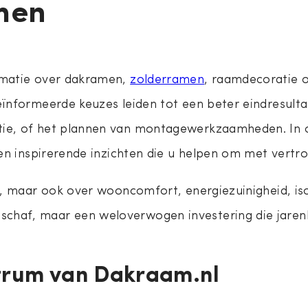
men
rmatie over dakramen,
zolderramen
, raamdecoratie o
ïnformeerde keuzes leiden tot een beter eindresulta
tie, of het plannen van montagewerkzaamheden. In o
 en inspirerende inzichten die u helpen om met vertr
n, maar ook over wooncomfort, energiezuinigheid, is
haf, maar een weloverwogen investering die jarenla
ntrum van Dakraam.nl