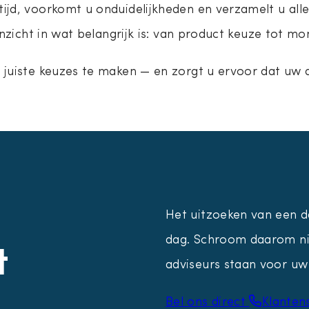
jd, voorkomt u onduidelijkheden en verzamelt u alle
inzicht in wat belangrijk is: van product keuze tot m
 juiste keuzes te maken — en zorgt u ervoor dat uw
Het uitzoeken van een d
dag. Schroom daarom ni
t
adviseurs staan voor uw 
Bel ons direct
Klanten