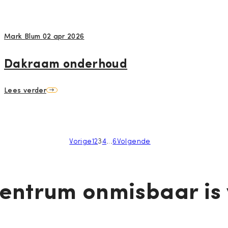
Mark Blum
02 apr 2026
Dakraam onderhoud
Lees verder
Vorige
1
2
3
4
…
6
Volgende
ntrum onmisbaar is 