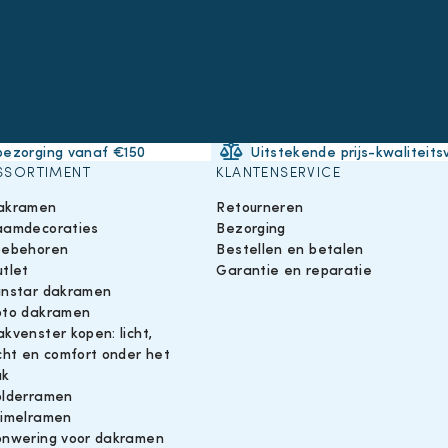
bezorging vanaf €150
Uitstekende prijs-kwaliteits
SSORTIMENT
KLANTENSERVICE
akramen
Retourneren
aamdecoraties
Bezorging
oebehoren
Bestellen en betalen
tlet
Garantie en reparatie
instar dakramen
oto dakramen
kvenster kopen: licht,
cht en comfort onder het
ak
olderramen
uimelramen
onwering voor dakramen