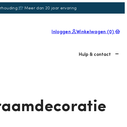
erhouding
Meer dan 20 jaar ervaring
Inloggen
Winkelwagen
(0)
Hulp & contact
raamdecoratie