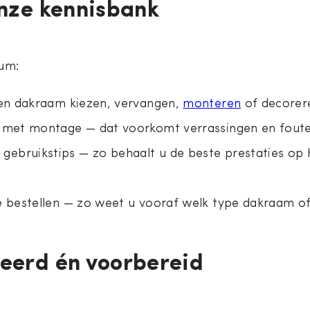
onze kennisbank
um:
een dakraam kiezen, vervangen,
monteren
of decorere
t met montage — dat voorkomt verrassingen en foute
bruikstips — zo behaalt u de beste prestaties op h
e bestellen — zo weet u vooraf welk type dakraam of 
meerd én voorbereid