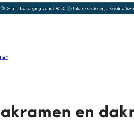
Gratis bezorging vanaf €150
Uitstekende prijs-kwaliteitsv
tlet
 dakramen en dak