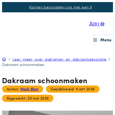
Klanten beoordelen ons met een 9
(0)
Menu
Home
/
Leer meer over dakramen en dakraamdecoratie
/
Dakraam schoonmaken
Dakraam schoonmaken
Auteur:
Mark Blum
Gepubliceerd: 11 mrt 2026
Bijgewerkt: 20 mei 2026