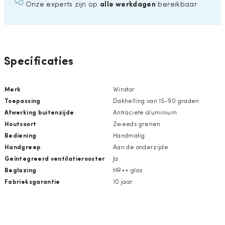
alle werkdagen
Onze experts zijn op
bereikbaar
Specificaties
Merk
Winstar
Toepassing
Dakhelling van 15-90 graden
Afwerking buitenzijde
Antraciete aluminium
Houtsoort
Zweeds grenen
Bediening
Handmatig
Handgreep
Aan de onderzijde
Geïntegreerd ventilatierooster
Ja
Beglazing
HR++ glas
Fabrieksgarantie
10 jaar