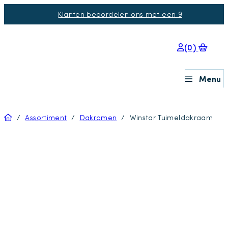
Klanten beoordelen ons met een 9
(0)
Menu
Home
/
Assortiment
/
Dakramen
/
Winstar Tuimeldakraam